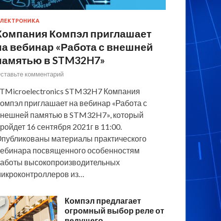
ЛЕКТРОНИКА
Компания Компэл приглашает
на вебинар «Работа с внешней
памятью в STM32H7»
ставьте комментарий
TMicroelectronics STM32H7 Компания
омпэл приглашает на вебинар «Работа с
нешней памятью в STM32H7», который
ройдет 16 сентября 2021г в 11:00.
публикованы материалы практического
ебинара посвященного особенностям
аботы высокопроизводительных
икроконтроллеров из…
Компэл предлагает
огромный выбор реле от
ведущего