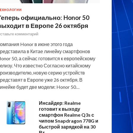
ЕХНОЛОГИИ
Теперь официально: Honor 50
выходит в Европе 26 октября
ставьте комментарий
омпания Honor в июне этого года
редставила в Китае линейку смартфонов
onor 50, а сейчас готовится к европейскому
елизу. Что известно Согласно китайскому
роизводителю, новую серию устройств
редставят в Европе уже 26 октября. В
инейке будет две модели: Honor 50…
Инсайдер: Realme
готовит к выходу
смартфон Realme Q3s с
чипом Snapdragon 778G и
быстрой зарядкой на 30
Вт