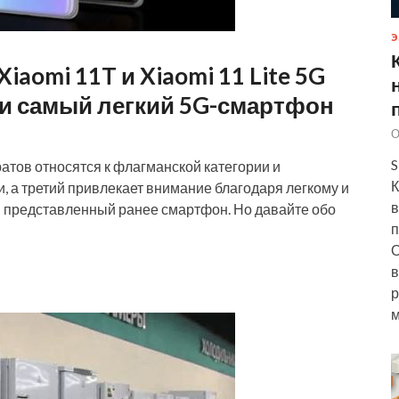
Э
aomi 11T и Xiaomi 11 Lite 5G
и самый легкий 5G-смартфон
О
S
тов относятся к флагманской категории и
К
 а третий привлекает внимание благодаря легкому и
в
н представленный ранее смартфон. Но давайте обо
п
О
в
р
м