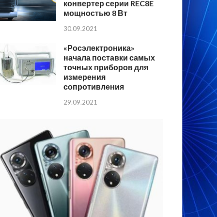
конвертер серии REC8E
мощностью 8 Вт
30.09.2021
«Росэлектроника»
начала поставки самых
точных приборов для
измерения
сопротивления
29.09.2021