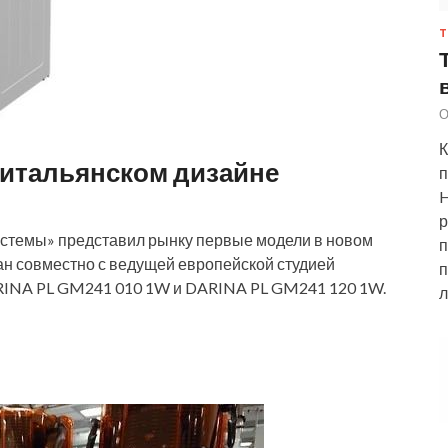
Т
О
К
 итальянском дизайне
п
H
р
стемы» представил рынку первые модели в новом
п
ан совместно с ведущей европейской студией
п
RINA PL GM241 010 1W и DARINA PL GM241 120 1W.
л