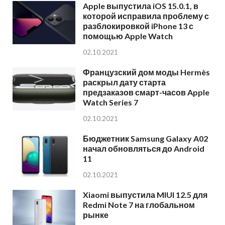
Apple выпустила iOS 15.0.1, в
которой исправила проблему с
разблокировкой iPhone 13 с
помощью Apple Watch
02.10.2021
Французский дом моды Hermès
раскрыл дату старта
предзаказов смарт-часов Apple
Watch Series 7
02.10.2021
Бюджетник Samsung Galaxy A02
начал обновляться до Android
11
02.10.2021
Xiaomi выпустила MIUI 12.5 для
Redmi Note 7 на глобальном
рынке